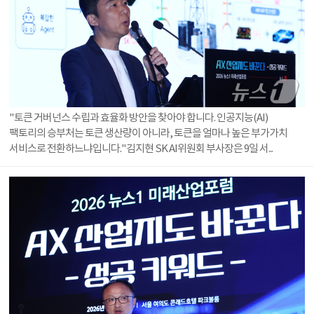
"토큰 거버넌스 수립과 효율화 방안을 찾아야 합니다. 인공지능(AI)
팩토리의 승부처는 토큰 생산량이 아니라, 토큰을 얼마나 높은 부가가치
서비스로 전환하느냐입니다."김지현 SK AI위원회 부사장은 9일 서...