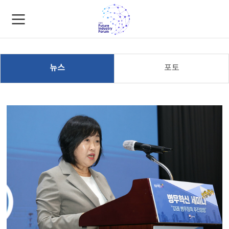
뉴스
포토